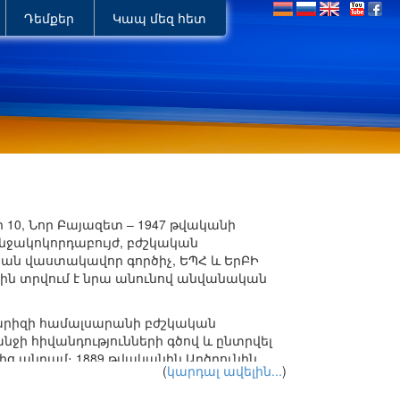
Դեմքեր
Կապ մեզ հետ
 10, Նոր Բայազետ – 1947 թվականի
անջակոկորդաբույժ, բժշկական
թյան վաստակավոր գործիչ, ԵՊՀ և ԵրԲԻ
րին տրվում է նրա անունով անվանական
 Փարիզի համալսարանի բժշկական
նջի հիվանդությունների գծով և ընտրվել
ից անդամ։ 1889 թվականին Արծրունին
(
կարդալ ավելին...
)
նիտարական բժիշկ, միաժամանակ
կորդի և ականջի հիվանդությունների