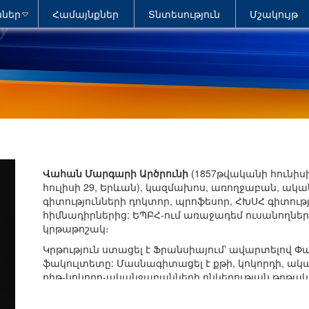
ններ
Համայնքներ
Տնտեսություն
Մշակույթ
y
Վահան Մարգարի Արծրունի
(1857թվականի հունիսի
հուլիսի 29, Երևան), կազմախոս, առողջաբան, ակ
գիտությունների դոկտոր, պրոֆեսոր, ՀԽՍՀ գիտու
հիմնադիրներից: ԵՊԲՀ-ում առաջադեմ ուսանողնե
կրթաթոշակ։
Կրթություն ստացել է Ֆրանսիայում՝ ավարտելով
ֆակուլտետը: Մասնագիտացել է քթի, կոկորդի, ակա
քիթ-կոկորդ-ականջաբանների ընկերության թղթակ
վերադարձել է Թիֆլիս և նշանակվել քաղաքի սա
աշխատել քաղաքային բուժարանում որպես քիթ-կո