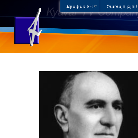
Քյավառ ՏՎ
Ծառայությու
Kyavar TV Compan