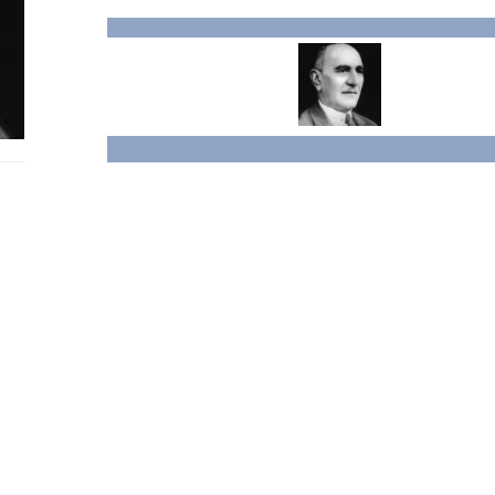
բժիշկ, ըստ որում՝ աղքատ հիվանդներին բուժել է 
խոլերայի համաճարակի դեմ մղվող պայքարի ակտի
հրատարակել է շուրջ 30 բժշկական գիտահանրամատ
2, 1892-1895, «Ամուսնություն», 1901, «Նորածին երե
ինչպես նաև խոլերայի, ժանտախտի, բնական ծաղկ
հիվանդությունների մասին բրոշյուրները։
Հայկական դպրոցներում մտցրել է հիգիենայի դասա
ֆիզիկական դաստիարակության գիտական հիմուն
առողջապահություն» (1895) գրքում նա գրել է, ո
ֆիզիկական կրթությունն է։
Ваган Маргарович Арцруни (1857-1947)
Ваган Маргарович Арцруни (10-го июня 1857 года, Нор-Ба
гигиенист, отоларинголог, доктор медицинских наук, пр
ССР, один из учредителей Ереванского государственного
института. В Ереванском государственном медицинском 
стипендия имени Вагана Арцруни. Образование получил 
Парижского университета. Специализировался по линии з
членом-корреспондентом союза отоларингологов. В 1889 
назначен санитарным врачом города, одновременно работ
заболеваний носа-горла и уха, при этом, неимущих лечил
активных организаторов борьбы против эпидемии холеры