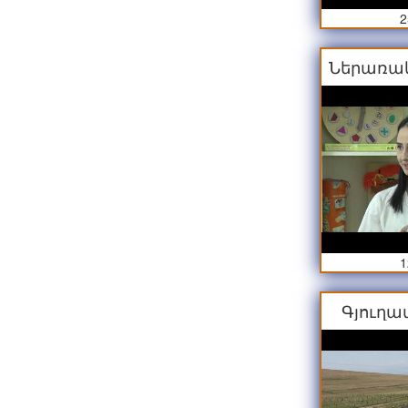
2
Ներառակ
1
Գյուղա
արդի