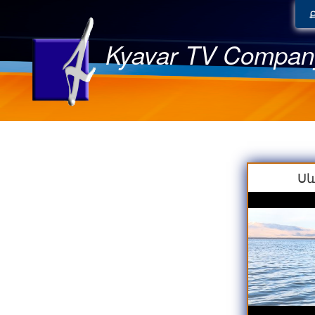
Kyavar TV Compan
Սև
ձկնապա
և դրա 
հետ կապ