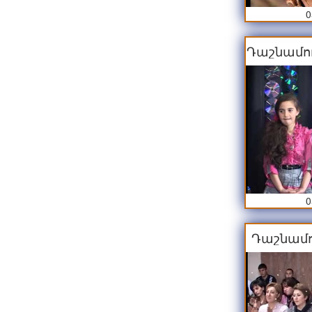
0
Դաշնամու
տարիք 
0
Դաշնամո
տարիք 