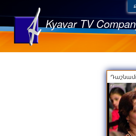
Kyavar TV Compan
Դաշնամո
թո