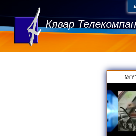
Кявар Телекомпа
ԹՈՂ