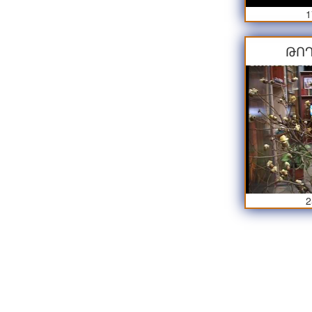
1
ԹՈՂ
2